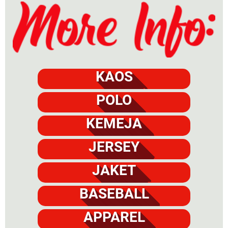
KAOS
POLO
KEMEJA
JERSEY
JAKET
BASEBALL
APPAREL