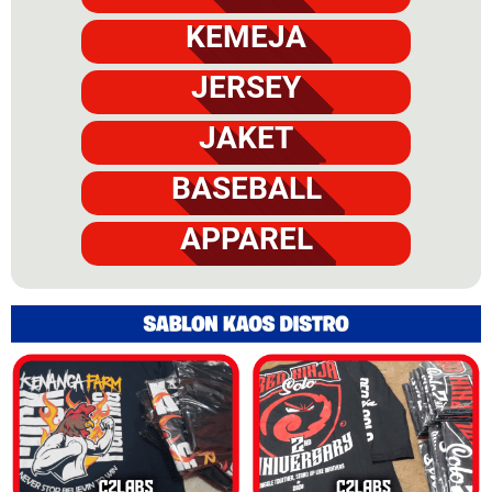
KEMEJA
JERSEY
JAKET
BASEBALL
APPAREL