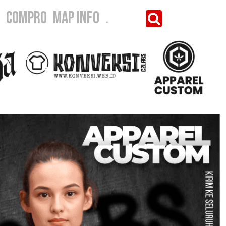
I
COMPRO
MAP INFO
.