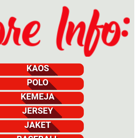
KAOS
POLO
KEMEJA
JERSEY
JAKET