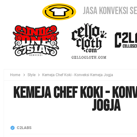
JASA KONVEKSI S
Home
Style
Kemeja Chef Koki - Konveksi Kemeja Jogja
Kemeja Chef Koki - Kon
Jogja
C2LABS