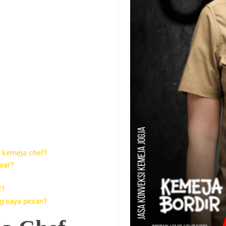
 kemeja chef?
sar?
l?
ng saya pesan?